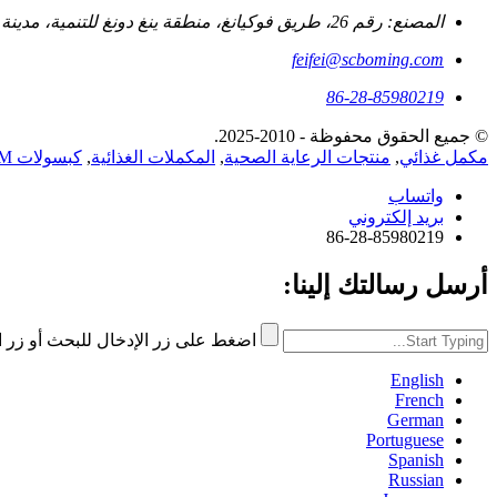
المصنع: رقم 26، طريق فوكيانغ، منطقة ينغ دونغ للتنمية، مدينة فويانغ، مقاطعة آنهوي، جمهورية الصين الشعبية
feifei@scboming.com
86-28-85980219
© جميع الحقوق محفوظة - 2010-2025.
مكمل غذائي
,
منتجات الرعاية الصحية
,
المكملات الغذائية
,
كبسولات OEM/ODM
واتساب
بريد إلكتروني
86-28-85980219
أرسل رسالتك إلينا:
اضغط على زر الإدخال للبحث أو زر ا
English
French
German
Portuguese
Spanish
Russian