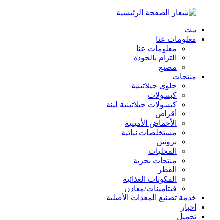
بيت
معلومات عنا
معلومات عنا
التزام بالجودة
مصنع
منتجات
حلوى جيلاتينية
كبسولات
كبسولات جيلاتينية لينة
أقراص
الأحماض الأمينية
مستخلصات نباتية
بروتين
المحليات
منتجات بحرية
الفطر
المكونات الغذائية
فيتامينات/معادن
خدمة تصنيع المعدات الأصلية
أخبار
تحميل