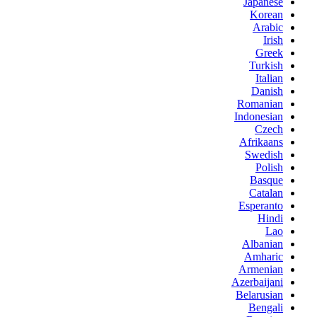
Japanese
Korean
Arabic
Irish
Greek
Turkish
Italian
Danish
Romanian
Indonesian
Czech
Afrikaans
Swedish
Polish
Basque
Catalan
Esperanto
Hindi
Lao
Albanian
Amharic
Armenian
Azerbaijani
Belarusian
Bengali